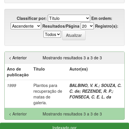
Classificar por:
Em ordem:
Resultados/Página
Registro(s):
< Anterior
Mostrando resultados 3 a 3 de 3
Ano de
Título
Autor(es)
publicação
1999
Plantios para
BALBINO, V. K.
;
SOUZA, C.
recuperação de
C. de
;
REZENDE, R. P.
;
matas de
FONSECA, C. E. L. da
galeria.
< Anterior
Mostrando resultados 3 a 3 de 3
Indexado por