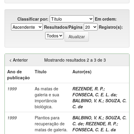
Classificar por:
Em ordem:
Resultados/Página
Registro(s):
< Anterior
Mostrando resultados 2 a 3 de 3
Ano de
Título
Autor(es)
publicação
1999
As matas de
REZENDE, R. P.
;
galeria e sua
FONSECA, C. E. L. da
;
importância
BALBINO, V. K.
;
SOUZA, C.
biológica.
C. de
1999
Plantios para
BALBINO, V. K.
;
SOUZA, C.
recuperação de
C. de
;
REZENDE, R. P.
;
matas de galeria.
FONSECA, C. E. L. da