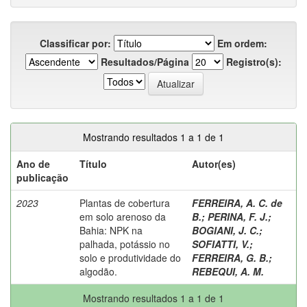
Classificar por:
Em ordem:
Resultados/Página
Registro(s):
Mostrando resultados 1 a 1 de 1
Ano de
Título
Autor(es)
publicação
2023
Plantas de cobertura
FERREIRA, A. C. de
em solo arenoso da
B.
;
PERINA, F. J.
;
Bahia: NPK na
BOGIANI, J. C.
;
palhada, potássio no
SOFIATTI, V.
;
solo e produtividade do
FERREIRA, G. B.
;
algodão.
REBEQUI, A. M.
Mostrando resultados 1 a 1 de 1