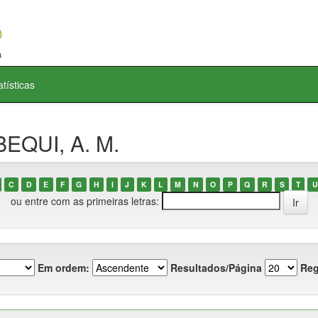
atísticas
BEQUI, A. M.
C
D
E
F
G
H
I
J
K
L
M
N
O
P
Q
R
S
T
U
ou entre com as primeiras letras:
Em ordem:
Resultados/Página
Reg