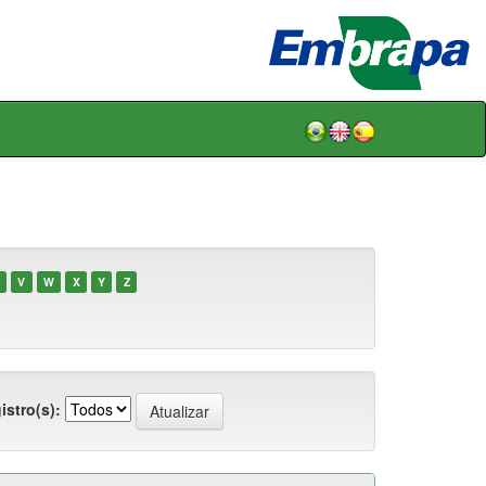
V
W
X
Y
Z
istro(s):