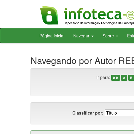
Skip
Página inicial
Navegar
Sobre
Est
navigation
Navegando por Autor RE
Ir para:
0-9
A
B
Classificar por: