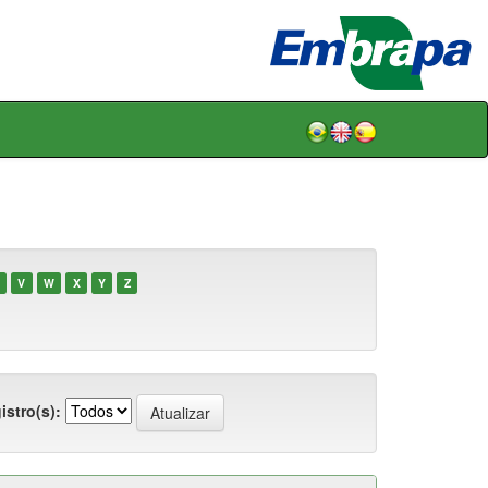
V
W
X
Y
Z
istro(s):