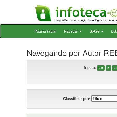
Skip
Página inicial
Navegar
Sobre
Est
navigation
Navegando por Autor RE
Ir para:
0-9
A
B
Classificar por: