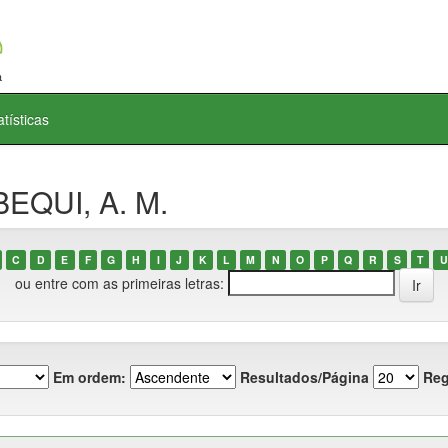
atísticas
BEQUI, A. M.
C
D
E
F
G
H
I
J
K
L
M
N
O
P
Q
R
S
T
U
ou entre com as primeiras letras:
Em ordem:
Resultados/Página
Reg