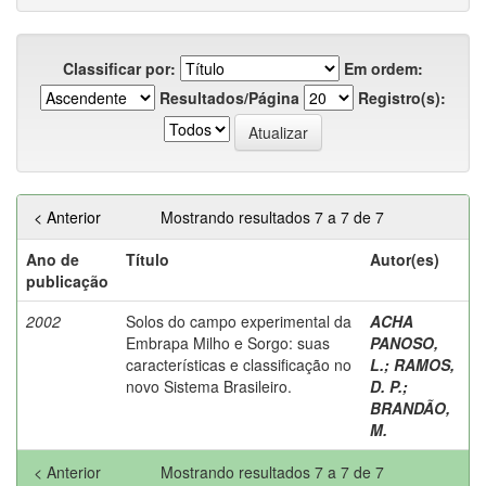
Classificar por:
Em ordem:
Resultados/Página
Registro(s):
< Anterior
Mostrando resultados 7 a 7 de 7
Ano de
Título
Autor(es)
publicação
2002
Solos do campo experimental da
ACHA
Embrapa Milho e Sorgo: suas
PANOSO,
características e classificação no
L.
;
RAMOS,
novo Sistema Brasileiro.
D. P.
;
BRANDÃO,
M.
< Anterior
Mostrando resultados 7 a 7 de 7