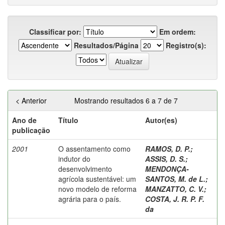
Classificar por:
Em ordem:
Resultados/Página
Registro(s):
< Anterior
Mostrando resultados 6 a 7 de 7
Ano de
Título
Autor(es)
publicação
2001
O assentamento como
RAMOS, D. P.
;
indutor do
ASSIS, D. S.
;
desenvolvimento
MENDONÇA-
agrícola sustentável: um
SANTOS, M. de L.
;
novo modelo de reforma
MANZATTO, C. V.
;
agrária para o país.
COSTA, J. R. P. F.
da