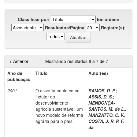
Classificar por:
Em ordem:
Resultados/Página
Registro(s):
< Anterior
Mostrando resultados 6 a 7 de 7
Ano de
Título
Autor(es)
publicação
2001
O assentamento como
RAMOS, D. P.
;
indutor do
ASSIS, D. S.
;
desenvolvimento
MENDONÇA-
agrícola sustentável: um
SANTOS, M. de L.
;
novo modelo de reforma
MANZATTO, C. V.
;
agrária para o país.
COSTA, J. R. P. F.
da