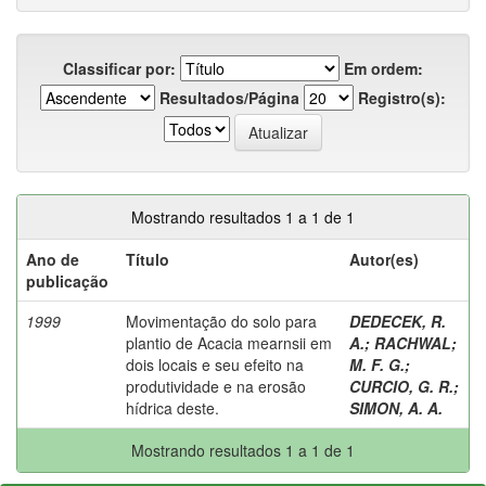
Classificar por:
Em ordem:
Resultados/Página
Registro(s):
Mostrando resultados 1 a 1 de 1
Ano de
Título
Autor(es)
publicação
1999
Movimentação do solo para
DEDECEK, R.
plantio de Acacia mearnsii em
A.
;
RACHWAL
;
dois locais e seu efeito na
M. F. G.
;
produtividade e na erosão
CURCIO, G. R.
;
hídrica deste.
SIMON, A. A.
Mostrando resultados 1 a 1 de 1