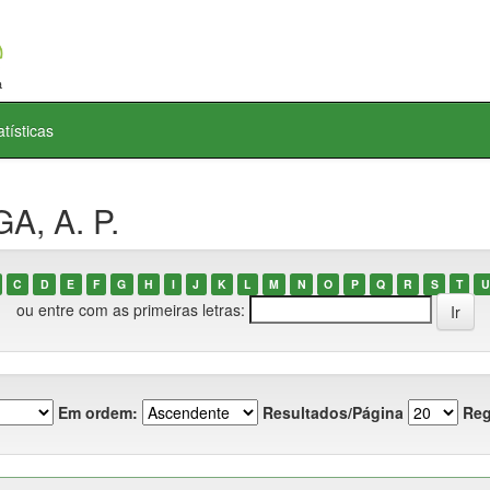
atísticas
A, A. P.
C
D
E
F
G
H
I
J
K
L
M
N
O
P
Q
R
S
T
U
ou entre com as primeiras letras:
Em ordem:
Resultados/Página
Reg