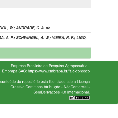
IOL, W.
;
ANDRADE, C. A. de
A, A. P.
;
SCHWINGEL, A. W.
;
VIEIRA, R. F.
;
LIGO,
Empresa Brasileira de Pesquisa Agropecuária -
Embrapa
SAC:
https://www.embrapa.br/fale-conosco
conteúdo do repositório está licenciado sob a Licença
Creative Commons
Atribuição - NãoComercial -
SemDerivações 4.0 Internacional.