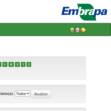
V
W
X
Y
Z
istro(s):