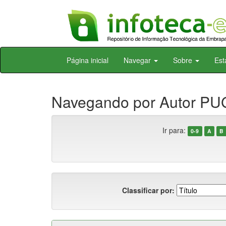
Skip
Página inicial
Navegar
Sobre
Est
navigation
Navegando por Autor PUG
Ir para:
0-9
A
B
Classificar por: