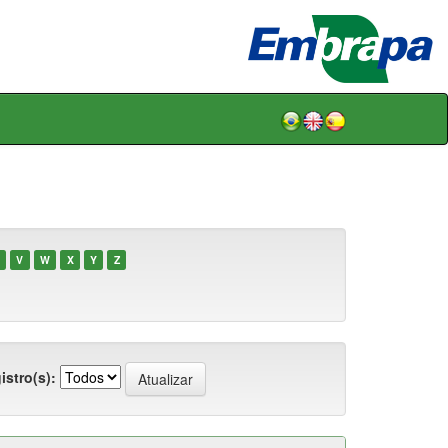
V
W
X
Y
Z
istro(s):