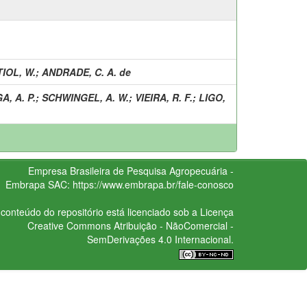
IOL, W.
;
ANDRADE, C. A. de
A, A. P.
;
SCHWINGEL, A. W.
;
VIEIRA, R. F.
;
LIGO,
Empresa Brasileira de Pesquisa Agropecuária -
Embrapa
SAC:
https://www.embrapa.br/fale-conosco
conteúdo do repositório está licenciado sob a Licença
Creative Commons
Atribuição - NãoComercial -
SemDerivações 4.0 Internacional.