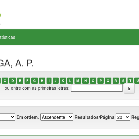
atísticas
A, A. P.
C
D
E
F
G
H
I
J
K
L
M
N
O
P
Q
R
S
T
U
ou entre com as primeiras letras:
Em ordem:
Resultados/Página
Reg