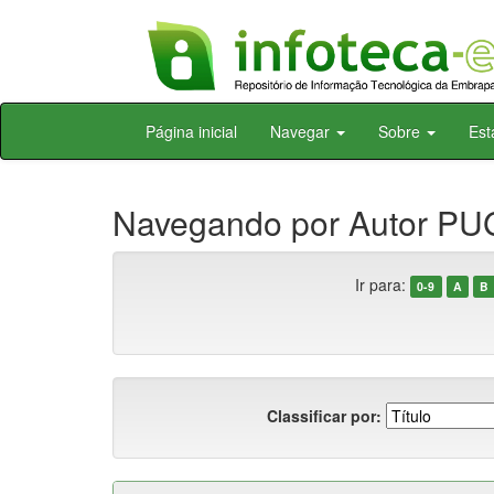
Skip
Página inicial
Navegar
Sobre
Est
navigation
Navegando por Autor PUG
Ir para:
0-9
A
B
Classificar por: