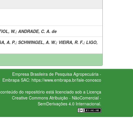
IOL, W.
;
ANDRADE, C. A. de
A, A. P.
;
SCHWINGEL, A. W.
;
VIEIRA, R. F.
;
LIGO,
Empresa Brasileira de Pesquisa Agropecuária -
Embrapa
SAC:
https://www.embrapa.br/fale-conosco
conteúdo do repositório está licenciado sob a Licença
Creative Commons
Atribuição - NãoComercial -
SemDerivações 4.0 Internacional.