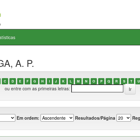
atísticas
A, A. P.
C
D
E
F
G
H
I
J
K
L
M
N
O
P
Q
R
S
T
U
ou entre com as primeiras letras:
Em ordem:
Resultados/Página
Reg