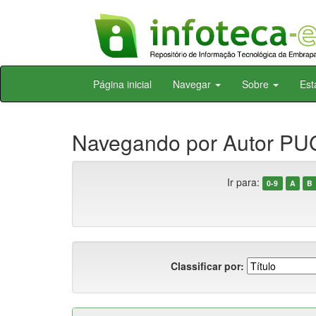
Skip
Página inicial
Navegar
Sobre
Est
navigation
Navegando por Autor PUG
Ir para:
0-9
A
B
Classificar por: