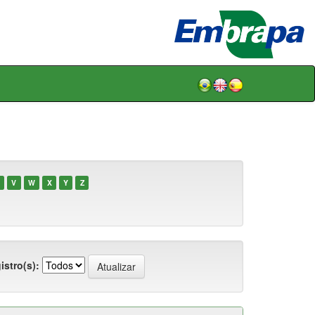
V
W
X
Y
Z
istro(s):