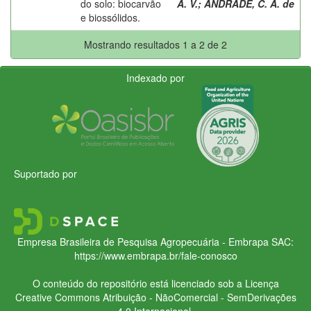
do solo: biocarvão
A. V.
;
ANDRADE, C. A. de
e biossólidos.
Mostrando resultados 1 a 2 de 2
Indexado por
Suportado por
Empresa Brasileira de Pesquisa Agropecuária - Embrapa
SAC:
https://www.embrapa.br/fale-conosco
O conteúdo do repositório está licenciado sob a Licença
Creative Commons
Atribuição - NãoComercial - SemDerivações
4.0 Internacional.