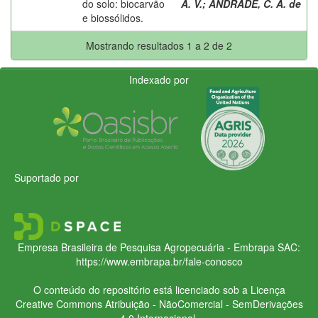
do solo: biocarvão
A. V.
;
ANDRADE, C. A. de
e biossólidos.
Mostrando resultados 1 a 2 de 2
Indexado por
Suportado por
Empresa Brasileira de Pesquisa Agropecuária - Embrapa
SAC:
https://www.embrapa.br/fale-conosco
O conteúdo do repositório está licenciado sob a Licença
Creative Commons
Atribuição - NãoComercial - SemDerivações
4.0 Internacional.