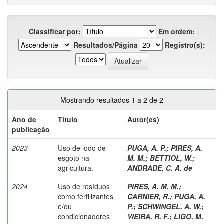
Classificar por:
Em ordem:
Resultados/Página
Registro(s):
Mostrando resultados 1 a 2 de 2
Ano de
Título
Autor(es)
publicação
2023
Uso de lodo de
PUGA, A. P.
;
PIRES, A.
esgoto na
M. M.
;
BETTIOL, W.
;
agricultura.
ANDRADE, C. A. de
2024
Uso de resíduos
PIRES, A. M. M.
;
como fertilizantes
CARNIER, R.
;
PUGA, A.
e/ou
P.
;
SCHWINGEL, A. W.
;
condicionadores
VIEIRA, R. F.
;
LIGO, M.