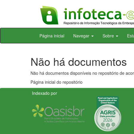
Skip
Página inicial
Navegar
Sobre
Est
navigation
Não há documentos
Não há documentos disponíveis no repositório de acor
Página inicial do repositório
Indexado por