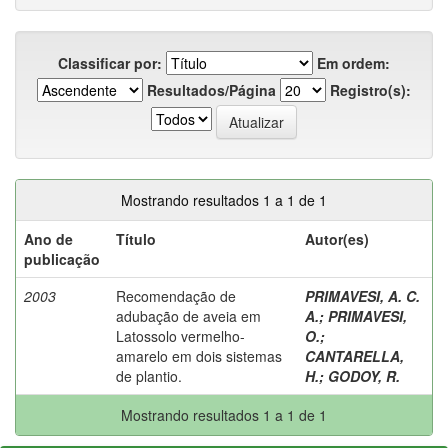
Classificar por:
Em ordem:
Resultados/Página
Registro(s):
Mostrando resultados 1 a 1 de 1
Ano de
Título
Autor(es)
publicação
2003
Recomendação de
PRIMAVESI, A. C.
adubação de aveia em
A.
;
PRIMAVESI,
Latossolo vermelho-
O.
;
amarelo em dois sistemas
CANTARELLA,
de plantio.
H.
;
GODOY, R.
Mostrando resultados 1 a 1 de 1