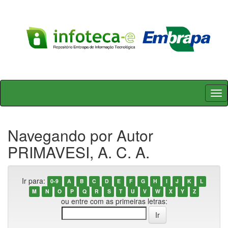
Skip
navigation
Navegando por Autor
PRIMAVESI, A. C. A.
Ir para:
0-9
A
B
C
D
E
F
G
H
I
J
K
L
M
N
O
P
Q
R
S
T
U
V
W
X
Y
Z
ou entre com as primeiras letras: