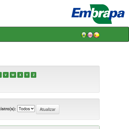
V
W
X
Y
Z
istro(s):