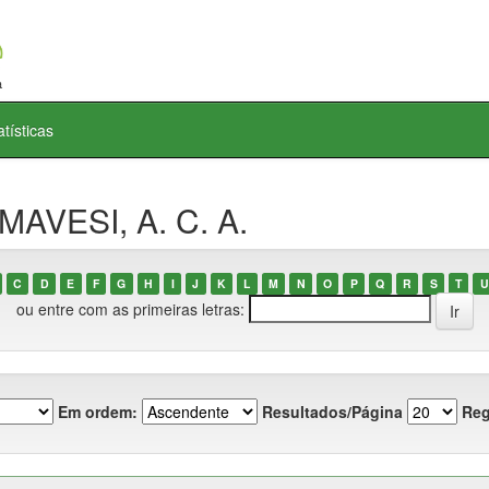
atísticas
MAVESI, A. C. A.
C
D
E
F
G
H
I
J
K
L
M
N
O
P
Q
R
S
T
U
ou entre com as primeiras letras:
Em ordem:
Resultados/Página
Reg