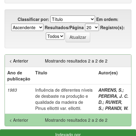
Classificar por:
Em ordem:
Resultados/Página
Registro(s):
< Anterior
Mostrando resultados 2 a 2 de 2
Ano de
Título
Autor(es)
publicação
1983
Influência de diferentes níveis
AHRENS, S.
;
de desbaste na produção e
PEREIRA, J. C.
qualidade da madeira de
D.
;
RUWER,
Pinus elliottii var. elliottii.
S.
;
PRANDI, W.
< Anterior
Mostrando resultados 2 a 2 de 2
Indexado por