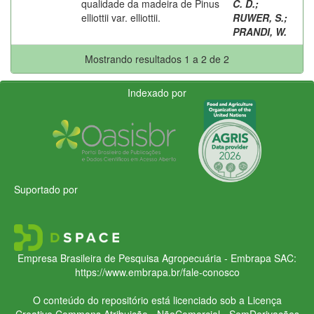
qualidade da madeira de Pinus
C. D.
;
elliottii var. elliottii.
RUWER, S.
;
PRANDI, W.
Mostrando resultados 1 a 2 de 2
Indexado por
Suportado por
Empresa Brasileira de Pesquisa Agropecuária - Embrapa
SAC:
https://www.embrapa.br/fale-conosco
O conteúdo do repositório está licenciado sob a Licença
Creative Commons
Atribuição - NãoComercial - SemDerivações