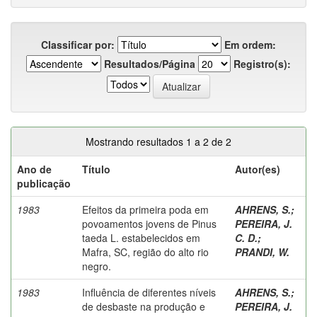
Classificar por:
Em ordem:
Resultados/Página
Registro(s):
Mostrando resultados 1 a 2 de 2
Ano de
Título
Autor(es)
publicação
1983
Efeitos da primeira poda em
AHRENS, S.
;
povoamentos jovens de Pinus
PEREIRA, J.
taeda L. estabelecidos em
C. D.
;
Mafra, SC, região do alto rio
PRANDI, W.
negro.
1983
Influência de diferentes níveis
AHRENS, S.
;
de desbaste na produção e
PEREIRA, J.