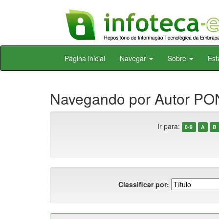
Skip
Página inicial
Navegar
Sobre
Est
navigation
Navegando por Autor PO
Ir para:
0-9
A
B
Classificar por: