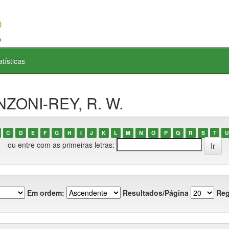
atísticas
NZONI-REY, R. W.
C
D
E
F
G
H
I
J
K
L
M
N
O
P
Q
R
S
T
U
ou entre com as primeiras letras:
Em ordem:
Resultados/Página
Reg