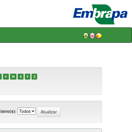
V
W
X
Y
Z
istro(s):