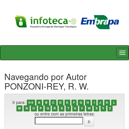
Skip
navigation
Navegando por Autor
PONZONI-REY, R. W.
Ir para:
0-9
A
B
C
D
E
F
G
H
I
J
K
L
M
N
O
P
Q
R
S
T
U
V
W
X
Y
Z
ou entre com as primeiras letras: