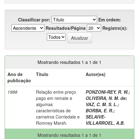
Classificar por:
Em ordem:
Resultados/Página
Registro(s):
Mostrando resultados 1 a 1 de 1
Ano de
Título
Autor(es)
publicação
1988
Relação entre preço
PONZONI-REY, R. W.
;
pago em remate e
OLIVEIRA, N. M. de
;
algumas
VAZ, C. M. S. L.
;
características de
BORBA, E. R.
;
carneiros Corriedale e
SELAIVE-
Romney Marsh.
VILLARROEL, A.B.
Mostrando resultados 1 a 1 de 1