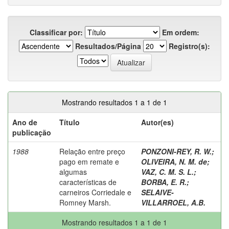
Classificar por:
Em ordem:
Resultados/Página
Registro(s):
Mostrando resultados 1 a 1 de 1
Ano de
Título
Autor(es)
publicação
1988
Relação entre preço
PONZONI-REY, R. W.
;
pago em remate e
OLIVEIRA, N. M. de
;
algumas
VAZ, C. M. S. L.
;
características de
BORBA, E. R.
;
carneiros Corriedale e
SELAIVE-
Romney Marsh.
VILLARROEL, A.B.
Mostrando resultados 1 a 1 de 1