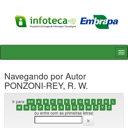
Skip
navigation
Navegando por Autor
PONZONI-REY, R. W.
Ir para:
0-9
A
B
C
D
E
F
G
H
I
J
K
L
M
N
O
P
Q
R
S
T
U
V
W
X
Y
Z
ou entre com as primeiras letras: