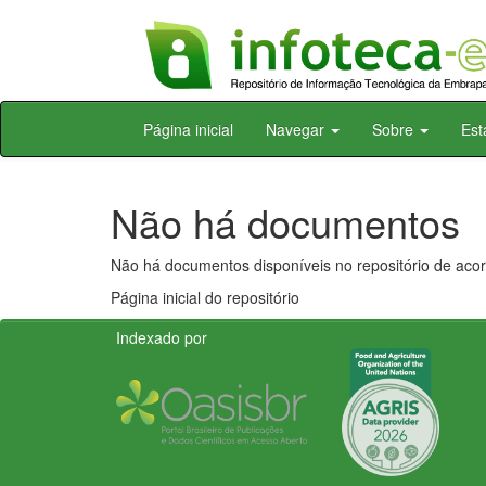
Skip
Página inicial
Navegar
Sobre
Est
navigation
Não há documentos
Não há documentos disponíveis no repositório de acor
Página inicial do repositório
Indexado por