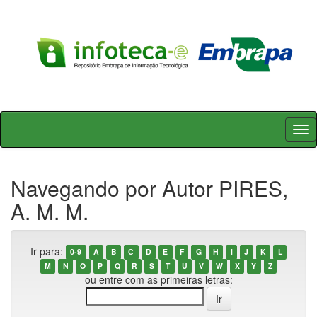
Skip
navigation
Navegando por Autor PIRES,
A. M. M.
Ir para:
0-9
A
B
C
D
E
F
G
H
I
J
K
L
M
N
O
P
Q
R
S
T
U
V
W
X
Y
Z
ou entre com as primeiras letras: