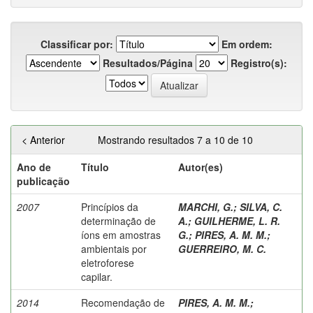
Classificar por:
Em ordem:
Resultados/Página
Registro(s):
< Anterior
Mostrando resultados 7 a 10 de 10
Ano de
Título
Autor(es)
publicação
2007
Princípios da
MARCHI, G.
;
SILVA, C.
determinação de
A.
;
GUILHERME, L. R.
íons em amostras
G.
;
PIRES, A. M. M.
;
ambientais por
GUERREIRO, M. C.
eletroforese
capilar.
2014
Recomendação de
PIRES, A. M. M.
;