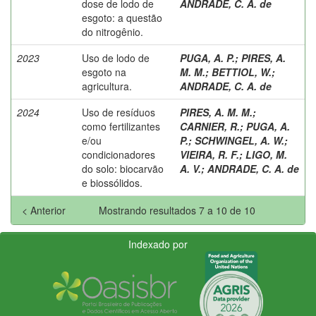
dose de lodo de
ANDRADE, C. A. de
esgoto: a questão
do nitrogênio.
2023
Uso de lodo de
PUGA, A. P.
;
PIRES, A.
esgoto na
M. M.
;
BETTIOL, W.
;
agricultura.
ANDRADE, C. A. de
2024
Uso de resíduos
PIRES, A. M. M.
;
como fertilizantes
CARNIER, R.
;
PUGA, A.
e/ou
P.
;
SCHWINGEL, A. W.
;
condicionadores
VIEIRA, R. F.
;
LIGO, M.
do solo: biocarvão
A. V.
;
ANDRADE, C. A. de
e biossólidos.
< Anterior
Mostrando resultados 7 a 10 de 10
Indexado por