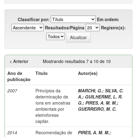
Classificar por:
Em ordem:
Resultados/Página
Registro(s):
< Anterior
Mostrando resultados 7 a 10 de 10
Ano de
Título
Autor(es)
publicação
2007
Princípios da
MARCHI, G.
;
SILVA, C.
determinação de
A.
;
GUILHERME, L. R.
íons em amostras
G.
;
PIRES, A. M. M.
;
ambientais por
GUERREIRO, M. C.
eletroforese
capilar.
2014
Recomendação de
PIRES, A. M. M.
;