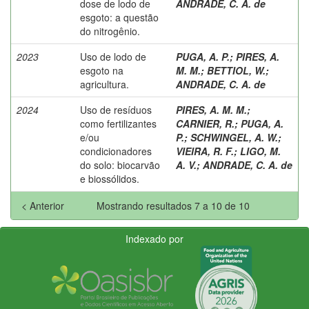
dose de lodo de
ANDRADE, C. A. de
esgoto: a questão
do nitrogênio.
2023
Uso de lodo de
PUGA, A. P.
;
PIRES, A.
esgoto na
M. M.
;
BETTIOL, W.
;
agricultura.
ANDRADE, C. A. de
2024
Uso de resíduos
PIRES, A. M. M.
;
como fertilizantes
CARNIER, R.
;
PUGA, A.
e/ou
P.
;
SCHWINGEL, A. W.
;
condicionadores
VIEIRA, R. F.
;
LIGO, M.
do solo: biocarvão
A. V.
;
ANDRADE, C. A. de
e biossólidos.
< Anterior
Mostrando resultados 7 a 10 de 10
Indexado por