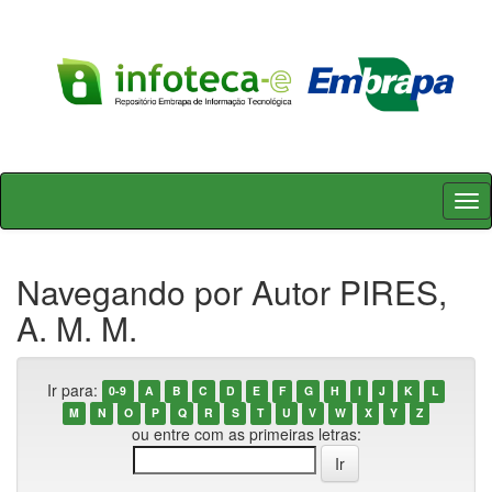
Skip
navigation
Navegando por Autor PIRES,
A. M. M.
Ir para:
0-9
A
B
C
D
E
F
G
H
I
J
K
L
M
N
O
P
Q
R
S
T
U
V
W
X
Y
Z
ou entre com as primeiras letras: