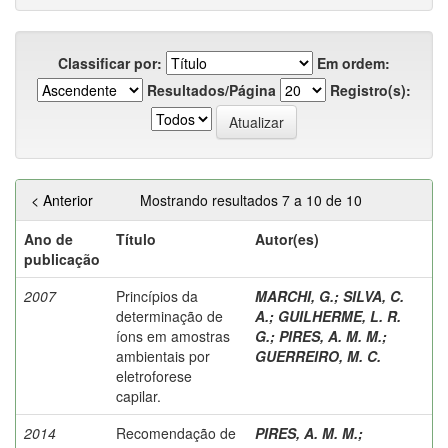
Classificar por:
Em ordem:
Resultados/Página
Registro(s):
< Anterior
Mostrando resultados 7 a 10 de 10
Ano de
Título
Autor(es)
publicação
2007
Princípios da
MARCHI, G.
;
SILVA, C.
determinação de
A.
;
GUILHERME, L. R.
íons em amostras
G.
;
PIRES, A. M. M.
;
ambientais por
GUERREIRO, M. C.
eletroforese
capilar.
2014
Recomendação de
PIRES, A. M. M.
;