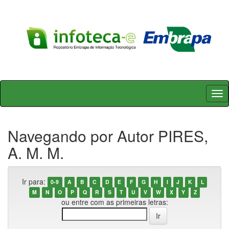
Skip
navigation
Navegando por Autor PIRES,
A. M. M.
Ir para:
0-9
A
B
C
D
E
F
G
H
I
J
K
L
M
N
O
P
Q
R
S
T
U
V
W
X
Y
Z
ou entre com as primeiras letras: