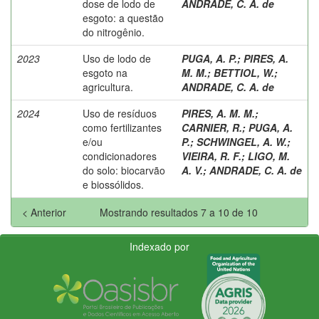
dose de lodo de
ANDRADE, C. A. de
esgoto: a questão
do nitrogênio.
2023
Uso de lodo de
PUGA, A. P.
;
PIRES, A.
esgoto na
M. M.
;
BETTIOL, W.
;
agricultura.
ANDRADE, C. A. de
2024
Uso de resíduos
PIRES, A. M. M.
;
como fertilizantes
CARNIER, R.
;
PUGA, A.
e/ou
P.
;
SCHWINGEL, A. W.
;
condicionadores
VIEIRA, R. F.
;
LIGO, M.
do solo: biocarvão
A. V.
;
ANDRADE, C. A. de
e biossólidos.
< Anterior
Mostrando resultados 7 a 10 de 10
Indexado por