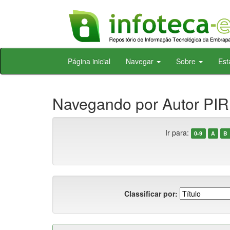
Skip
Página inicial
Navegar
Sobre
Est
navigation
Navegando por Autor PIR
Ir para:
0-9
A
B
Classificar por: