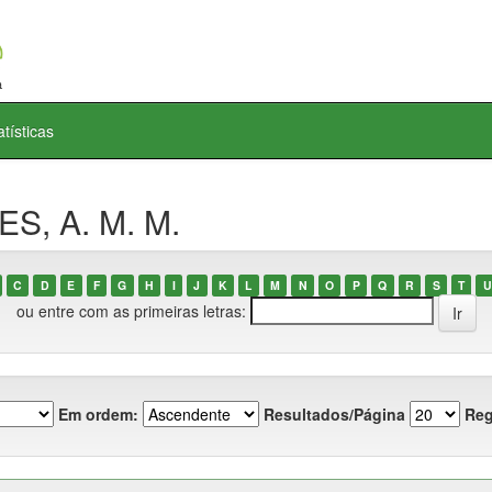
atísticas
ES, A. M. M.
C
D
E
F
G
H
I
J
K
L
M
N
O
P
Q
R
S
T
U
ou entre com as primeiras letras:
Em ordem:
Resultados/Página
Reg