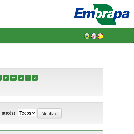
V
W
X
Y
Z
istro(s):