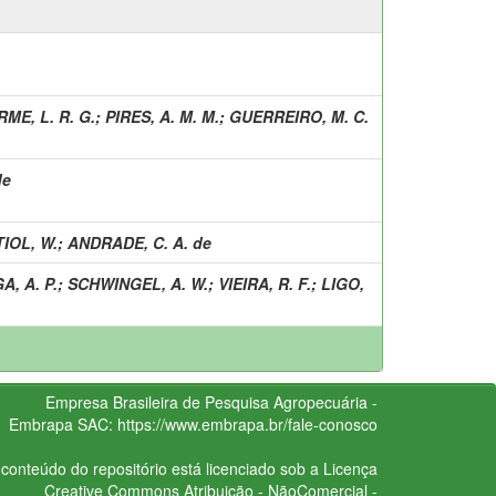
ME, L. R. G.
;
PIRES, A. M. M.
;
GUERREIRO, M. C.
de
IOL, W.
;
ANDRADE, C. A. de
A, A. P.
;
SCHWINGEL, A. W.
;
VIEIRA, R. F.
;
LIGO,
Empresa Brasileira de Pesquisa Agropecuária -
Embrapa
SAC:
https://www.embrapa.br/fale-conosco
conteúdo do repositório está licenciado sob a Licença
Creative Commons
Atribuição - NãoComercial -