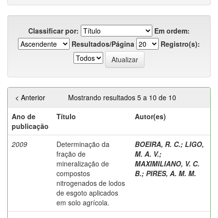
Classificar por:
Em ordem:
Resultados/Página
Registro(s):
< Anterior
Mostrando resultados 5 a 10 de 10
Ano de
Título
Autor(es)
publicação
2009
Determinação da
BOEIRA, R. C.
;
LIGO,
fração de
M. A. V.
;
mineralização de
MAXIMILIANO, V. C.
compostos
B.
;
PIRES, A. M. M.
nitrogenados de lodos
de esgoto aplicados
em solo agrícola.