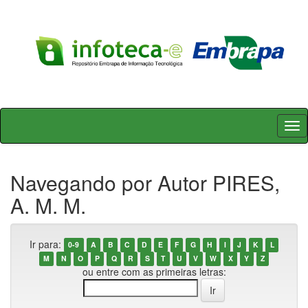
Skip
navigation
Navegando por Autor PIRES,
A. M. M.
Ir para:
0-9
A
B
C
D
E
F
G
H
I
J
K
L
M
N
O
P
Q
R
S
T
U
V
W
X
Y
Z
ou entre com as primeiras letras: