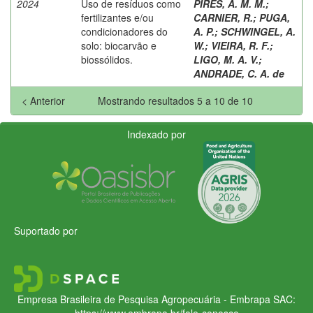
2024
Uso de resíduos como
PIRES, A. M. M.
;
fertilizantes e/ou
CARNIER, R.
;
PUGA,
condicionadores do
A. P.
;
SCHWINGEL, A.
solo: biocarvão e
W.
;
VIEIRA, R. F.
;
biossólidos.
LIGO, M. A. V.
;
ANDRADE, C. A. de
< Anterior
Mostrando resultados 5 a 10 de 10
Indexado por
Suportado por
Empresa Brasileira de Pesquisa Agropecuária - Embrapa
SAC:
https://www.embrapa.br/fale-conosco