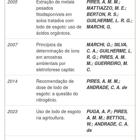
2005
Extração de metais
PIRES, A. M. M.
;
pesados
MATTIAZZO, M. E.
;
fitodisponíveis em
BERTON, R. S.
;
solos tratados com
GUILHERME, L. R. G.
;
lodo de esgoto: uso de
MARCHI, G.
ácidos orgânicos.
2007
Princípios da
MARCHI, G.
;
SILVA,
determinação de íons
C. A.
;
GUILHERME, L.
em amostras
R. G.
;
PIRES, A. M.
ambientais por
M.
;
GUERREIRO, M.
eletroforese capilar.
C.
2014
Recomendação de
PIRES, A. M. M.
;
dose de lodo de
ANDRADE, C. A. de
esgoto: a questão do
nitrogênio.
2023
Uso de lodo de esgoto
PUGA, A. P.
;
PIRES,
na agricultura.
A. M. M.
;
BETTIOL,
W.
;
ANDRADE, C. A.
de