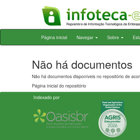
Skip
Página inicial
Navegar
Sobre
Est
navigation
Não há documentos
Não há documentos disponíveis no repositório de acor
Página inicial do repositório
Indexado por