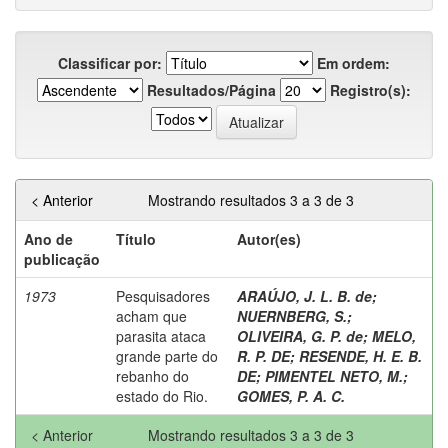
Classificar por:
Em ordem:
Resultados/Página
Registro(s):
< Anterior
Mostrando resultados 3 a 3 de 3
Ano de
Título
Autor(es)
publicação
1973
Pesquisadores
ARAÚJO, J. L. B. de
;
acham que
NUERNBERG, S.
;
parasita ataca
OLIVEIRA, G. P. de
;
MELO,
grande parte do
R. P. DE
;
RESENDE, H. E. B.
rebanho do
DE
;
PIMENTEL NETO, M.
;
estado do Rio.
GOMES, P. A. C.
< Anterior
Mostrando resultados 3 a 3 de 3