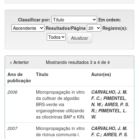
Classificar por:
Em ordem:
Resultados/Página
Registro(s):
< Anterior
Mostrando resultados 3 a 4 de 4
Ano de
Título
Autor(es)
publicação
2006
Micropropagação in vitro
CARVALHO, J. M.
da cultivar de algodão
F. C.
;
PIMENTEL,
BRS-verde via
N. W.
;
AIRES, P. S.
organogênese utilizando
R.
;
PIMENTEL, L.
as citocininas BAP e KIN.
W.
2007
Micropropagação in vitro
CARVALHO, J. M.
de ricinus communis l.
F. C.
;
AIRES, P. S.