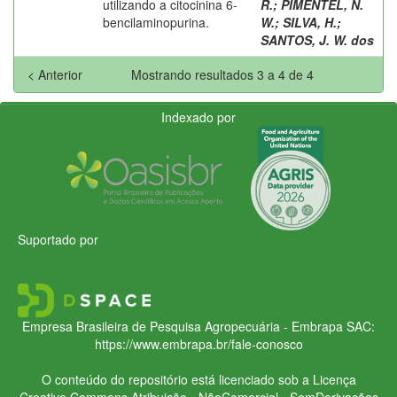
utilizando a citocinina 6-
R.
;
PIMENTEL, N.
bencilaminopurina.
W.
;
SILVA, H.
;
SANTOS, J. W. dos
< Anterior
Mostrando resultados 3 a 4 de 4
Indexado por
Suportado por
Empresa Brasileira de Pesquisa Agropecuária - Embrapa
SAC:
https://www.embrapa.br/fale-conosco
O conteúdo do repositório está licenciado sob a Licença
Creative Commons
Atribuição - NãoComercial - SemDerivações