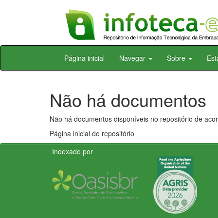
Skip
Página inicial
Navegar
Sobre
Est
navigation
Não há documentos
Não há documentos disponíveis no repositório de acor
Página inicial do repositório
Indexado por