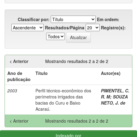
Classificar por:
Em ordem:
Resultados/Página
Registro(s):
< Anterior
Mostrando resultados 2 a 2 de 2
Ano de
Título
Autor(es)
publicação
2003
Perfil técnico-econômico dos
PIMENTEL, C.
perímetros irrigados das
R. M
;
SOUZA
bacias do Curu e Baixo
NETO, J. de
Acaraú.
< Anterior
Mostrando resultados 2 a 2 de 2
Indexado por