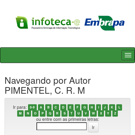
Skip
navigation
Navegando por Autor
PIMENTEL, C. R. M
Ir para:
0-9
A
B
C
D
E
F
G
H
I
J
K
L
M
N
O
P
Q
R
S
T
U
V
W
X
Y
Z
ou entre com as primeiras letras: