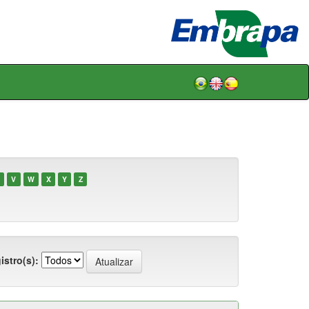
V
W
X
Y
Z
istro(s):