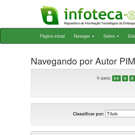
Skip
Página inicial
Navegar
Sobre
Est
navigation
Navegando por Autor PI
Ir para:
0-9
A
B
Classificar por: