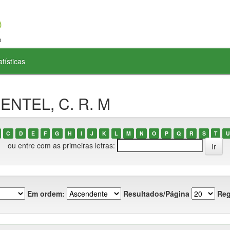
atísticas
MENTEL, C. R. M
C
D
E
F
G
H
I
J
K
L
M
N
O
P
Q
R
S
T
U
ou entre com as primeiras letras:
Em ordem:
Resultados/Página
Reg