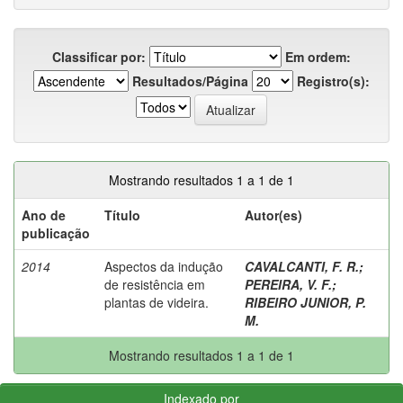
Classificar por:
Em ordem:
Resultados/Página
Registro(s):
Mostrando resultados 1 a 1 de 1
Ano de
Título
Autor(es)
publicação
2014
Aspectos da indução
CAVALCANTI, F. R.
;
de resistência em
PEREIRA, V. F.
;
plantas de videira.
RIBEIRO JUNIOR, P.
M.
Mostrando resultados 1 a 1 de 1
Indexado por