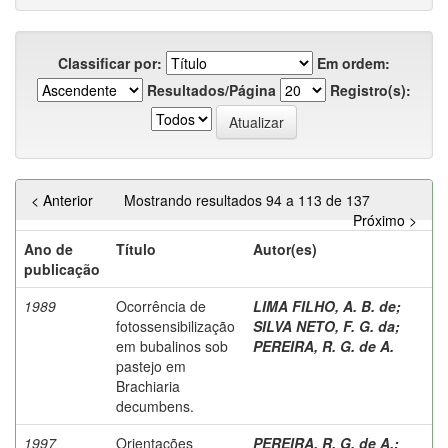
Classificar por:
Em ordem:
Resultados/Página
Registro(s):
< Anterior
Mostrando resultados 94 a 113 de 137
Próximo >
Ano de
Título
Autor(es)
publicação
1989
Ocorrência de
LIMA FILHO, A. B. de
;
fotossensibilização
SILVA NETO, F. G. da
;
em bubalinos sob
PEREIRA, R. G. de A.
pastejo em
Brachiaria
decumbens.
1997
Orientações
PEREIRA, R. G. de A.
;