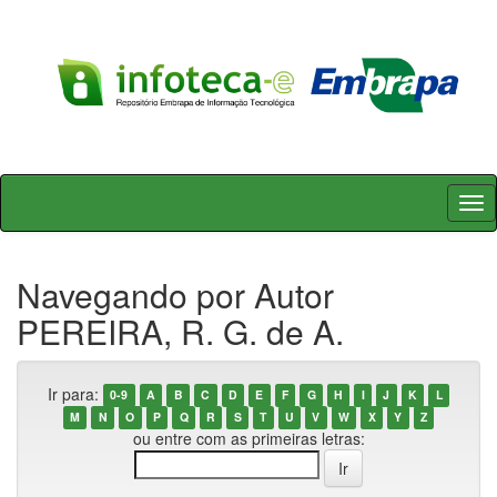
Skip
navigation
Navegando por Autor
PEREIRA, R. G. de A.
Ir para:
0-9
A
B
C
D
E
F
G
H
I
J
K
L
M
N
O
P
Q
R
S
T
U
V
W
X
Y
Z
ou entre com as primeiras letras: