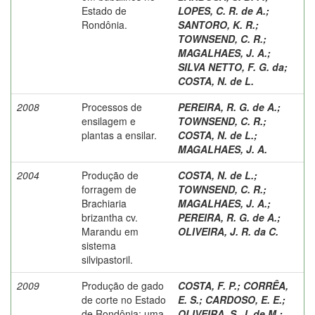
Estado de
LOPES, C. R. de A.
;
Rondônia.
SANTORO, K. R.
;
TOWNSEND, C. R.
;
MAGALHAES, J. A.
;
SILVA NETTO, F. G. da
;
COSTA, N. de L.
2008
Processos de
PEREIRA, R. G. de A.
;
ensilagem e
TOWNSEND, C. R.
;
plantas a ensilar.
COSTA, N. de L.
;
MAGALHAES, J. A.
2004
Produção de
COSTA, N. de L.
;
forragem de
TOWNSEND, C. R.
;
Brachiaria
MAGALHAES, J. A.
;
brizantha cv.
PEREIRA, R. G. de A.
;
Marandu em
OLIVEIRA, J. R. da C.
sistema
silvipastoril.
2009
Produção de gado
COSTA, F. P.
;
CORRÊA,
de corte no Estado
E. S.
;
CARDOSO, E. E.
;
de Rondônia: uma
OLIVEIRA, S. J. de M.
;