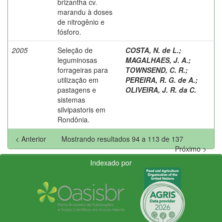
brizantha cv.
marandu à doses
de nitrogênio e
fósforo.
2005
Seleção de
COSTA, N. de L.
;
leguminosas
MAGALHAES, J. A.
;
forrageiras para
TOWNSEND, C. R.
;
utilização em
PEREIRA, R. G. de A.
;
pastagens e
OLIVEIRA, J. R. da C.
sistemas
silvipastoris em
Rondônia.
< Anterior
Mostrando resultados 94 a 113 de 137
Próximo >
Indexado por