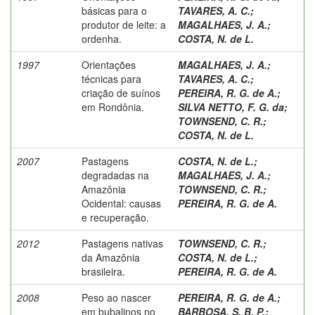
básicas para o
TAVARES, A. C.
;
produtor de leite: a
MAGALHAES, J. A.
;
ordenha.
COSTA, N. de L.
1997
Orientações
MAGALHAES, J. A.
;
técnicas para
TAVARES, A. C.
;
criação de suínos
PEREIRA, R. G. de A.
;
em Rondônia.
SILVA NETTO, F. G. da
;
TOWNSEND, C. R.
;
COSTA, N. de L.
2007
Pastagens
COSTA, N. de L.
;
degradadas na
MAGALHAES, J. A.
;
Amazônia
TOWNSEND, C. R.
;
Ocidental: causas
PEREIRA, R. G. de A.
e recuperação.
2012
Pastagens nativas
TOWNSEND, C. R.
;
da Amazônia
COSTA, N. de L.
;
brasileira.
PEREIRA, R. G. de A.
2008
Peso ao nascer
PEREIRA, R. G. de A.
;
em bubalinos no
BARBOSA, S. B. P.
;