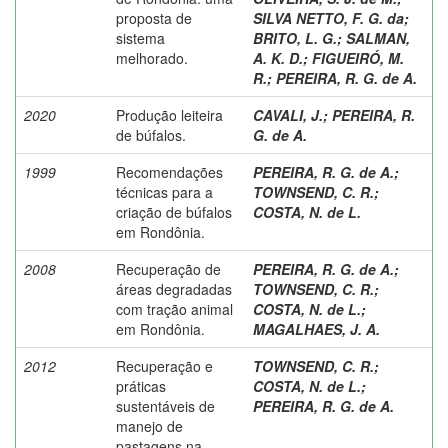
proposta de
SILVA NETTO, F. G. da
;
sistema
BRITO, L. G.
;
SALMAN,
melhorado.
A. K. D.
;
FIGUEIRÓ, M.
R.
;
PEREIRA, R. G. de A.
2020
Produção leiteira
CAVALI, J.
;
PEREIRA, R.
de búfalos.
G. de A.
1999
Recomendações
PEREIRA, R. G. de A.
;
técnicas para a
TOWNSEND, C. R.
;
criação de búfalos
COSTA, N. de L.
em Rondônia.
2008
Recuperação de
PEREIRA, R. G. de A.
;
áreas degradadas
TOWNSEND, C. R.
;
com tração animal
COSTA, N. de L.
;
em Rondônia.
MAGALHAES, J. A.
2012
Recuperação e
TOWNSEND, C. R.
;
práticas
COSTA, N. de L.
;
sustentáveis de
PEREIRA, R. G. de A.
manejo de
pastagens na