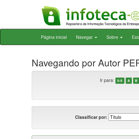
Skip
Página inicial
Navegar
Sobre
Est
navigation
Navegando por Autor PER
Ir para:
0-9
A
B
Classificar por: