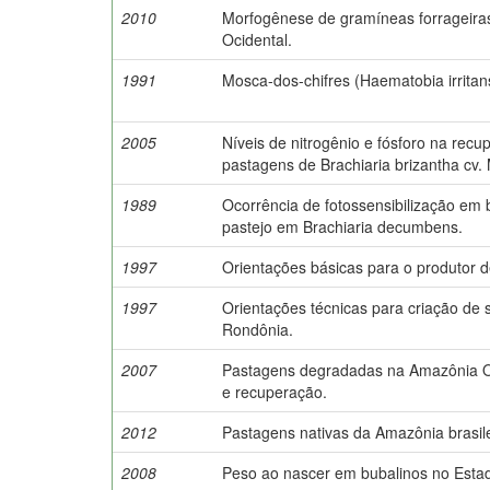
2010
Morfogênese de gramíneas forrageira
Ocidental.
1991
Mosca-dos-chifres (Haematobia irrita
2005
Níveis de nitrogênio e fósforo na rec
pastagens de Brachiaria brizantha cv.
1989
Ocorrência de fotossensibilização em 
pastejo em Brachiaria decumbens.
1997
Orientações básicas para o produtor de
1997
Orientações técnicas para criação de
Rondônia.
2007
Pastagens degradadas na Amazônia O
e recuperação.
2012
Pastagens nativas da Amazônia brasile
2008
Peso ao nascer em bubalinos no Esta