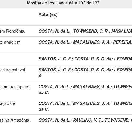
Mostrando resultados 84 a 103 de 137
Autor(es)
 em Rondônia.
COSTA, N. de L.
;
TOWNSEND, C. R.
;
MAGALHAE
te anão em
COSTA, N. de L.
;
MAGALHAES, J. A.
;
PEREIRA, 
SANTOS, J. C. F.
;
COSTA, R. S. C. da
;
LEONIDAS
es no cafezal.
SANTOS, J. C. F.
;
COSTA, R. S. C. da
;
LEONIDAS
A.
as em pastagens
COSTA, N. de L.
;
MAGALHAES, J. A.
;
TOWNSEN
da C.
ração de
COSTA, N. de L.
;
MAGALHAES, J. A.
;
TOWNSEN
da C.
as na Amazônia
COSTA, N. de L.
;
PAULINO, V. T.
;
TOWNSEND, C