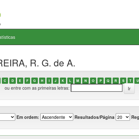
atísticas
EIRA, R. G. de A.
C
D
E
F
G
H
I
J
K
L
M
N
O
P
Q
R
S
T
U
ou entre com as primeiras letras:
Em ordem:
Resultados/Página
Reg