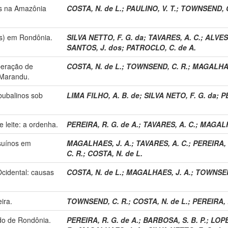
s na Amazônia
COSTA, N. de L.
;
PAULINO, V. T.
;
TOWNSEND, C
ns) em Rondônia.
SILVA NETTO, F. G. da
;
TAVARES, A. C.
;
ALVES,
SANTOS, J. dos
;
PATROCLO, C. de A.
uperação de
COSTA, N. de L.
;
TOWNSEND, C. R.
;
MAGALHAE
 Marandu.
bubalinos sob
LIMA FILHO, A. B. de
;
SILVA NETO, F. G. da
;
P
 leite: a ordenha.
PEREIRA, R. G. de A.
;
TAVARES, A. C.
;
MAGALH
 suínos em
MAGALHAES, J. A.
;
TAVARES, A. C.
;
PEREIRA, 
C. R.
;
COSTA, N. de L.
cidental: causas
COSTA, N. de L.
;
MAGALHAES, J. A.
;
TOWNSEN
ira.
TOWNSEND, C. R.
;
COSTA, N. de L.
;
PEREIRA, 
do de Rondônia.
PEREIRA, R. G. de A.
;
BARBOSA, S. B. P.
;
LOPE