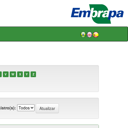
V
W
X
Y
Z
istro(s):