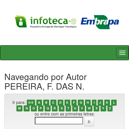
Skip
navigation
Navegando por Autor
PEREIRA, F. DAS N.
Ir para:
0-9
A
B
C
D
E
F
G
H
I
J
K
L
M
N
O
P
Q
R
S
T
U
V
W
X
Y
Z
ou entre com as primeiras letras: