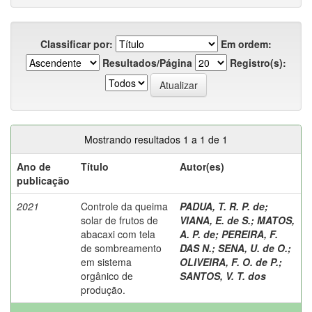
Classificar por:
Em ordem:
Resultados/Página
Registro(s):
Mostrando resultados 1 a 1 de 1
Ano de
Título
Autor(es)
publicação
2021
Controle da queima
PADUA, T. R. P. de
;
solar de frutos de
VIANA, E. de S.
;
MATOS,
abacaxi com tela
A. P. de
;
PEREIRA, F.
de sombreamento
DAS N.
;
SENA, U. de O.
;
em sistema
OLIVEIRA, F. O. de P.
;
orgânico de
SANTOS, V. T. dos
produção.