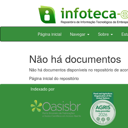
Skip
Página inicial
Navegar
Sobre
Est
navigation
Não há documentos
Não há documentos disponíveis no repositório de acor
Página inicial do repositório
Indexado por