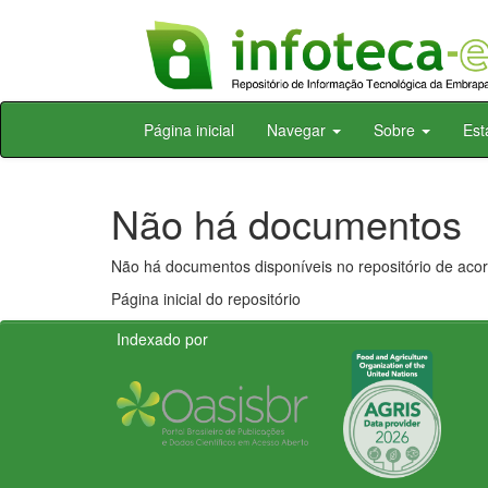
Skip
Página inicial
Navegar
Sobre
Est
navigation
Não há documentos
Não há documentos disponíveis no repositório de acor
Página inicial do repositório
Indexado por