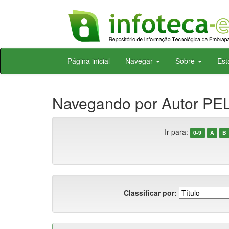
Skip
Página inicial
Navegar
Sobre
Est
navigation
Navegando por Autor PE
Ir para:
0-9
A
B
Classificar por: