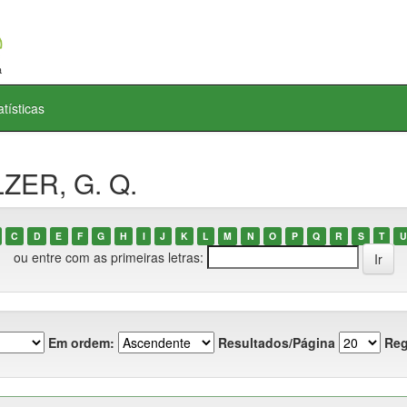
atísticas
LZER, G. Q.
C
D
E
F
G
H
I
J
K
L
M
N
O
P
Q
R
S
T
U
ou entre com as primeiras letras:
Em ordem:
Resultados/Página
Reg