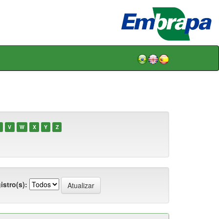
V
W
X
Y
Z
istro(s):