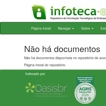
Skip
Página inicial
Navegar
Sobre
Est
navigation
Não há documentos
Não há documentos disponíveis no repositório de acor
Página inicial do repositório
Indexado por