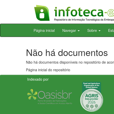
Skip
Página inicial
Navegar
Sobre
Est
navigation
Não há documentos
Não há documentos disponíveis no repositório de acor
Página inicial do repositório
Indexado por