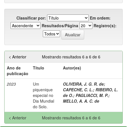
Classificar por:
Em ordem:
Resultados/Página
Registro(s):
< Anterior
Mostrando resultados 6 a 6 de 6
Ano de
Título
Autor(es)
publicação
2023
Um
OLIVEIRA, J. G. R. de
;
piquenique
CAPECHE, C. L.
;
RIBEIRO, L.
especial no
de O.
;
PAGLIACCI, M. P.
;
Dia Mundial
MELLO, A. A. C. de
do Solo.
< Anterior
Mostrando resultados 6 a 6 de 6