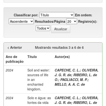
Classificar por:
Em ordem:
Resultados/Página
Registro(s):
< Anterior
Mostrando resultados 3 a 6 de 6
Ano de
Título
Autor(es)
publicação
2024
Soil and water:
CAPECHE, C. L.
;
OLIVEIRA,
sources of life
J. G. R. de
;
RIBEIRO, L. de
in an
O.
;
PAGLIACCI, M. P.
;
enchanted
MELLO, A. A. C. de
kingdom.
2024
Solo e água: as
CAPECHE, C. L.
;
OLIVEIRA,
fontes da vida
J. G. R. de
;
RIBEIRO, L. de