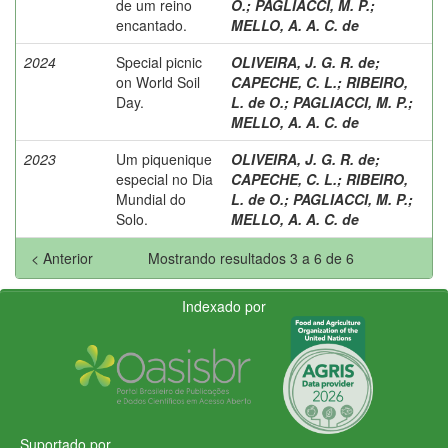
de um reino
O.
;
PAGLIACCI, M. P.
;
encantado.
MELLO, A. A. C. de
2024
Special picnic
OLIVEIRA, J. G. R. de
;
on World Soil
CAPECHE, C. L.
;
RIBEIRO,
Day.
L. de O.
;
PAGLIACCI, M. P.
;
MELLO, A. A. C. de
2023
Um piquenique
OLIVEIRA, J. G. R. de
;
especial no Dia
CAPECHE, C. L.
;
RIBEIRO,
Mundial do
L. de O.
;
PAGLIACCI, M. P.
;
Solo.
MELLO, A. A. C. de
< Anterior
Mostrando resultados 3 a 6 de 6
Indexado por
Suportado por