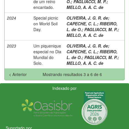
de um reino
O.
;
PAGLIACCI, M. P.
;
encantado.
MELLO, A. A. C. de
2024
Special picnic
OLIVEIRA, J. G. R. de
;
on World Soil
CAPECHE, C. L.
;
RIBEIRO,
Day.
L. de O.
;
PAGLIACCI, M. P.
;
MELLO, A. A. C. de
2023
Um piquenique
OLIVEIRA, J. G. R. de
;
especial no Dia
CAPECHE, C. L.
;
RIBEIRO,
Mundial do
L. de O.
;
PAGLIACCI, M. P.
;
Solo.
MELLO, A. A. C. de
< Anterior
Mostrando resultados 3 a 6 de 6
Indexado por
Suportado por