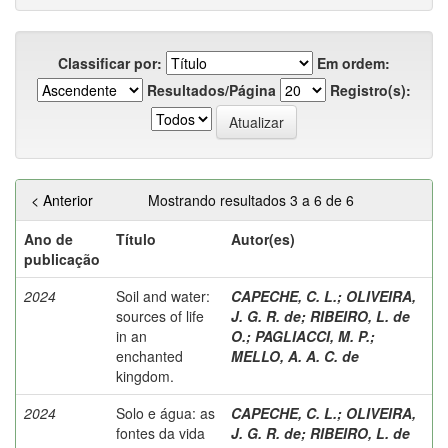
Classificar por:
Em ordem:
Resultados/Página
Registro(s):
< Anterior
Mostrando resultados 3 a 6 de 6
Ano de
Título
Autor(es)
publicação
2024
Soil and water:
CAPECHE, C. L.
;
OLIVEIRA,
sources of life
J. G. R. de
;
RIBEIRO, L. de
in an
O.
;
PAGLIACCI, M. P.
;
enchanted
MELLO, A. A. C. de
kingdom.
2024
Solo e água: as
CAPECHE, C. L.
;
OLIVEIRA,
fontes da vida
J. G. R. de
;
RIBEIRO, L. de