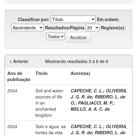
Classificar por:
Em ordem:
Resultados/Página
Registro(s):
< Anterior
Mostrando resultados 3 a 6 de 6
Ano de
Título
Autor(es)
publicação
2024
Soil and water:
CAPECHE, C. L.
;
OLIVEIRA,
sources of life
J. G. R. de
;
RIBEIRO, L. de
in an
O.
;
PAGLIACCI, M. P.
;
enchanted
MELLO, A. A. C. de
kingdom.
2024
Solo e água: as
CAPECHE, C. L.
;
OLIVEIRA,
fontes da vida
J. G. R. de
;
RIBEIRO, L. de