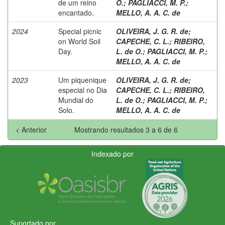
de um reino
O.
;
PAGLIACCI, M. P.
;
encantado.
MELLO, A. A. C. de
2024
Special picnic
OLIVEIRA, J. G. R. de
;
on World Soil
CAPECHE, C. L.
;
RIBEIRO,
Day.
L. de O.
;
PAGLIACCI, M. P.
;
MELLO, A. A. C. de
2023
Um piquenique
OLIVEIRA, J. G. R. de
;
especial no Dia
CAPECHE, C. L.
;
RIBEIRO,
Mundial do
L. de O.
;
PAGLIACCI, M. P.
;
Solo.
MELLO, A. A. C. de
< Anterior
Mostrando resultados 3 a 6 de 6
Indexado por
Suportado por