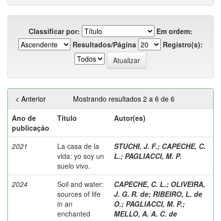
Classificar por:
Em ordem:
Resultados/Página
Registro(s):
< Anterior
Mostrando resultados 2 a 6 de 6
Ano de
Título
Autor(es)
publicação
2021
La casa de la
STUCHI, J. F.
;
CAPECHE, C.
vida: yo soy un
L.
;
PAGLIACCI, M. P.
suelo vivo.
2024
Soil and water:
CAPECHE, C. L.
;
OLIVEIRA,
sources of life
J. G. R. de
;
RIBEIRO, L. de
in an
O.
;
PAGLIACCI, M. P.
;
enchanted
MELLO, A. A. C. de