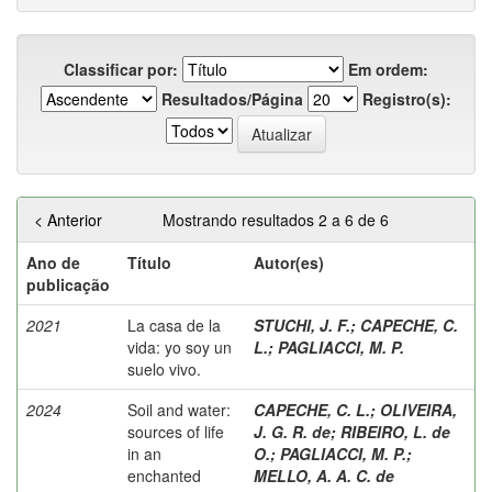
Classificar por:
Em ordem:
Resultados/Página
Registro(s):
< Anterior
Mostrando resultados 2 a 6 de 6
Ano de
Título
Autor(es)
publicação
2021
La casa de la
STUCHI, J. F.
;
CAPECHE, C.
vida: yo soy un
L.
;
PAGLIACCI, M. P.
suelo vivo.
2024
Soil and water:
CAPECHE, C. L.
;
OLIVEIRA,
sources of life
J. G. R. de
;
RIBEIRO, L. de
in an
O.
;
PAGLIACCI, M. P.
;
enchanted
MELLO, A. A. C. de