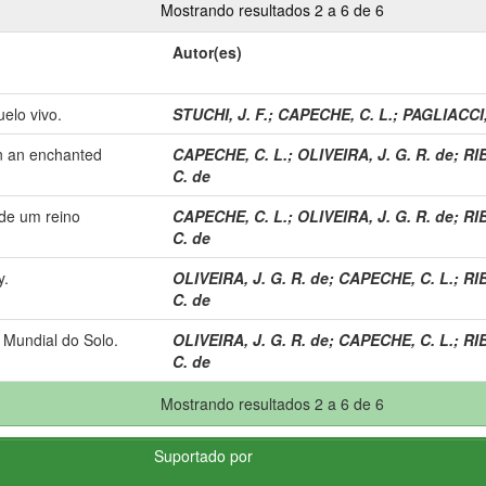
Mostrando resultados 2 a 6 de 6
Autor(es)
uelo vivo.
STUCHI, J. F.
;
CAPECHE, C. L.
;
PAGLIACCI,
 in an enchanted
CAPECHE, C. L.
;
OLIVEIRA, J. G. R. de
;
RIB
C. de
 de um reino
CAPECHE, C. L.
;
OLIVEIRA, J. G. R. de
;
RIB
C. de
y.
OLIVEIRA, J. G. R. de
;
CAPECHE, C. L.
;
RIB
C. de
 Mundial do Solo.
OLIVEIRA, J. G. R. de
;
CAPECHE, C. L.
;
RIB
C. de
Mostrando resultados 2 a 6 de 6
Suportado por