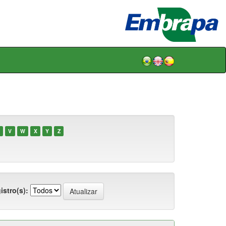
V
W
X
Y
Z
istro(s):