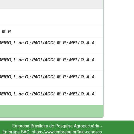
 M. P.
EIRO, L. de O.
;
PAGLIACCI, M. P.
;
MELLO, A. A.
EIRO, L. de O.
;
PAGLIACCI, M. P.
;
MELLO, A. A.
EIRO, L. de O.
;
PAGLIACCI, M. P.
;
MELLO, A. A.
EIRO, L. de O.
;
PAGLIACCI, M. P.
;
MELLO, A. A.
Empresa Brasileira de Pesquisa Agropecuária -
Embrapa
SAC:
https://www.embrapa.br/fale-conosco