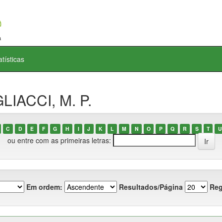
atísticas
LIACCI, M. P.
C
D
E
F
G
H
I
J
K
L
M
N
O
P
Q
R
S
T
U
ou entre com as primeiras letras:
Em ordem:
Resultados/Página
Reg