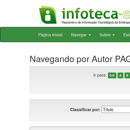
Skip
Página inicial
Navegar
Sobre
Est
navigation
Navegando por Autor PAG
Ir para:
0-9
A
B
Classificar por: